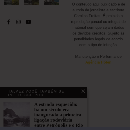
0
O conteúdo aqui publicado é de
2
autoria da jornalista e escritora
1
Carolina Freitas. É proibida a
reprodução parcial ou integral do
material sem que sejam dados
os devidos créditos. Sujeito às
penalidades legais de acordo
com o tipo de infração.
Manutenção e Performance
Agência Pólen
VOCÊ NÃO PODE DEIXAR DE
TALVEZ VOCÊ TAMBÉM SE
LER
INTERESSE POR
A estrada esquecida:
Rádio
há um século era
Difusora: a
inaugurada a primeira
antiga
ligação rodoviária
rádio
entre Petrópolis e o Rio
petropolita