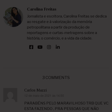
Carolina Freitas
Jornalista e escritora, Carolina Freitas se dedica
ao resgate e à valorização da memória
petropolitana a partir da produção de
reportagens e curtas-metragens sobre a
história, o comércio, e a vida da cidade.
3 COMMENTS
Carlos Mazzi
12 de maio de 2021 às 14:50
disse:
PARABÉNS PELO MARAVILHOSO TRB QUE VC
ESTA FAZENDO , PRA PESSOAS QUE NÃO