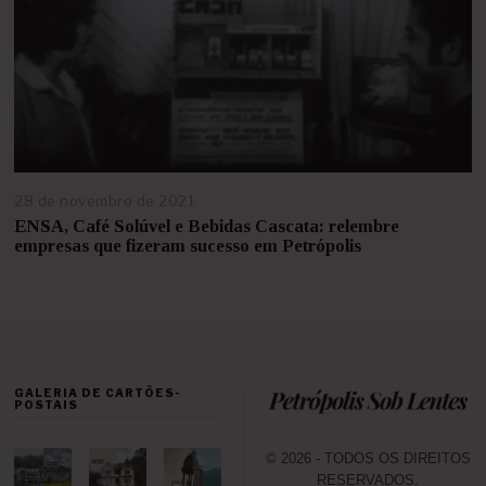
2
0
2
2
28 de novembro de 2021
2
9
ENSA, Café Solúvel e Bebidas Cascata: relembre
d
empresas que fizeram sucesso em Petrópolis
e
n
o
v
e
m
b
GALERIA DE CARTÕES-
r
POSTAIS
o
d
e
© 2026 - TODOS OS DIREITOS
2
RESERVADOS.