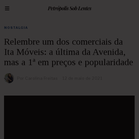
NOSTALGIA
Relembre um dos comerciais da
Ita Móveis: a última da Avenida,
mas a 1ª em preços e popularidade
Por Carolina Freitas
12 de maio de 2021
1
2
d
e
m
a
i
o
d
e
2