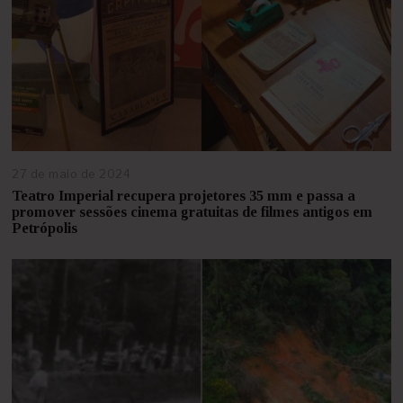
27 de maio de 2024
2
7
Teatro Imperial recupera projetores 35 mm e passa a
d
promover sessões cinema gratuitas de filmes antigos em
e
Petrópolis
m
a
i
o
d
e
2
0
2
4