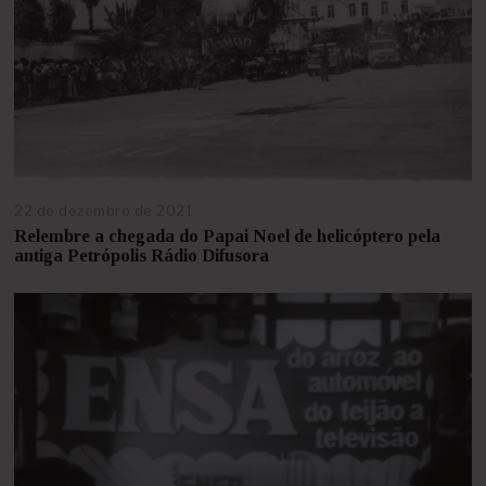
4
22 de dezembro de 2021
2
0
Relembre a chegada do Papai Noel de helicóptero pela
d
antiga Petrópolis Rádio Difusora
e
f
e
v
e
r
e
i
r
o
d
e