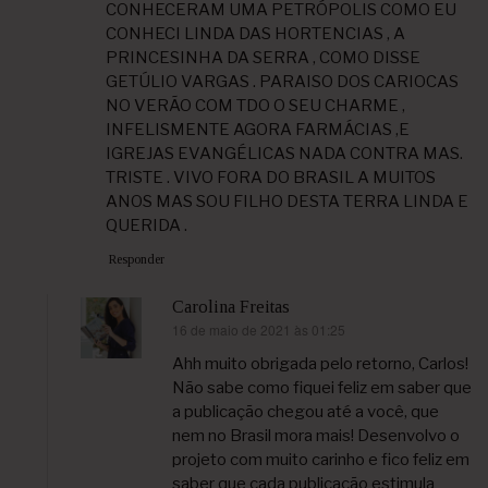
CONHECERAM UMA PETRÓPOLIS COMO EU
CONHECI LINDA DAS HORTENCIAS , A
PRINCESINHA DA SERRA , COMO DISSE
GETÚLIO VARGAS . PARAISO DOS CARIOCAS
NO VERÃO COM TDO O SEU CHARME ,
INFELISMENTE AGORA FARMÁCIAS ,E
IGREJAS EVANGÉLICAS NADA CONTRA MAS.
TRISTE . VIVO FORA DO BRASIL A MUITOS
ANOS MAS SOU FILHO DESTA TERRA LINDA E
QUERIDA .
Responder
Carolina Freitas
16 de maio de 2021 às 01:25
disse:
Ahh muito obrigada pelo retorno, Carlos!
Não sabe como fiquei feliz em saber que
a publicação chegou até a você, que
nem no Brasil mora mais! Desenvolvo o
projeto com muito carinho e fico feliz em
saber que cada publicação estimula