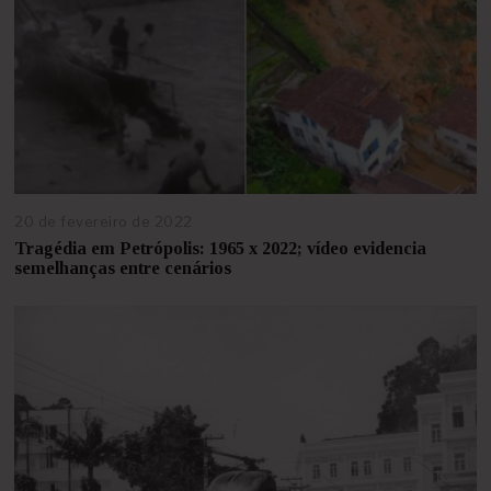
20 de fevereiro de 2022
9
d
Tragédia em Petrópolis: 1965 x 2022; vídeo evidencia
e
semelhanças entre cenários
a
g
o
s
t
o
d
e
2
0
2