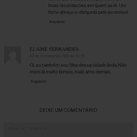
boas recordações em quem as lê. Um
forte abraço e obrigada pelo incentivo!
Responder
ELAINE FERNANDES
20 de fevereiro de 2022 às 15:15
disse:
Oi ,eu também sou filha dessa cidade linda,Não
moro lá muito tempo, mais amo demais .
Responder
DEIXE UM COMENTÁRIO