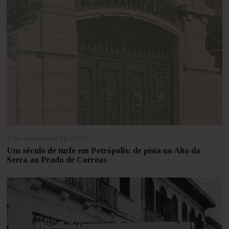
2
0
2
5
2 de novembro de 2024
1
0
Um século de turfe em Petrópolis: de pista no Alto da
d
Serra ao Prado de Correas
e
f
e
v
e
r
e