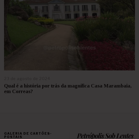
r
o
d
e
2
0
2
5
23 de agosto de 2024
2
1
Qual é a história por trás da magnífica Casa Marambaia,
d
em Correas?
e
a
g
o
s
t
o
GALERIA DE CARTÕES-
d
POSTAIS