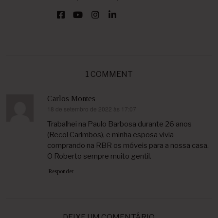
1 COMMENT
Carlos Montes
18 de setembro de 2022 às 17:07
disse:
Trabalhei na Paulo Barbosa durante 26 anos
(Recol Carimbos), e minha esposa vivia
comprando na RBR os móveis para a nossa casa.
O Roberto sempre muito gentil.
Responder
DEIXE UM COMENTÁRIO