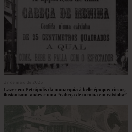
27 de maio de 2025
2
7
Lazer em Petrópolis da monarquia à belle époque: circos,
d
ilusionismo, anões e uma “cabeça de menina em caixinha”
e
m
a
i
o
d
e