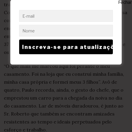
trabalho é o vendedor Paulo Borges, de 59 anos.
Contratado em 1987, iniciou sua trajetória na empresa
como ajudante de caminhão e, no setor das vendas,
encontrou uma vocação. Recém-casado no período
em que foi admitido, ele tem orgulho em contar que,
37 anos depois, permanece o casamento com Sheila e
os frutos dele.
“O que mais me marcou aqui foi perante o meu
casamento. Foi na loja que eu construí minha família,
minha casa própria e formei meus 3 filhos”. Avô de
quatro, Paulo recorda, ainda, o gesto do chefe, que o
emprestou um carro para a chegada da noiva no dia
do casamento. Lar de móveis duradouros, é junto ao
Sr. Roberto que também se encontram amizades
resistentes ao tempo e ideais perpetuados pelo
esforço e trabalho.