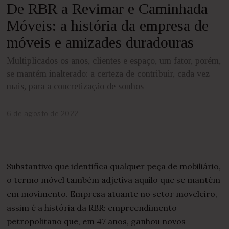
De RBR a Revimar e Caminhada
Móveis: a história da empresa de
móveis e amizades duradouras
Multiplicados os anos, clientes e espaço, um fator, porém,
se mantém inalterado: a certeza de contribuir, cada vez
mais, para a concretização de sonhos
6 de agosto de 2022
6
d
e
a
g
o
Substantivo que identifica qualquer peça de mobiliário,
s
t
o termo móvel também adjetiva aquilo que se mantém
o
em movimento. Empresa atuante no setor moveleiro,
d
e
assim é a história da RBR: empreendimento
2
petropolitano que, em 47 anos, ganhou novos
0