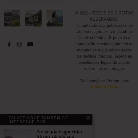
e
2
0
© 2026 - TODOS OS DIREITOS
2
RESERVADOS.
4
O conteúdo aqui publicado é de
autoria da jornalista e escritora
Carolina Freitas. É proibida a
reprodução parcial ou integral do
material sem que sejam dados
os devidos créditos. Sujeito às
penalidades legais de acordo
com o tipo de infração.
Manutenção e Performance
Agência Pólen
VOCÊ NÃO PODE DEIXAR DE
TALVEZ VOCÊ TAMBÉM SE
LER
INTERESSE POR
A estrada esquecida:
Rádio
há um século era
Difusora: a