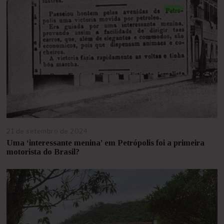
i
r
o
d
e
2
0
2
5
21 de setembro de 2024
1
0
Uma ‘interessante menina’ em Petrópolis foi a primeira
d
motorista do Brasil?
e
f
e
v
e
r
e
i