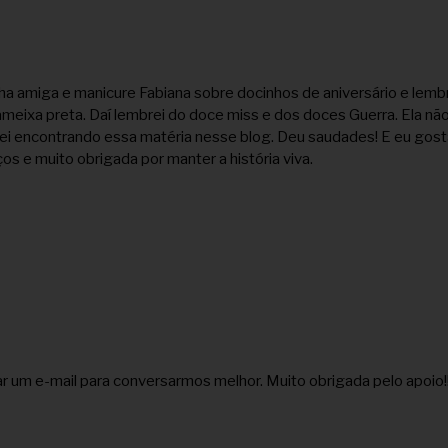
ha amiga e manicure Fabiana sobre docinhos de aniversário e lemb
meixa preta. Daí lembrei do doce miss e dos doces Guerra. Ela não
ei encontrando essa matéria nesse blog. Deu saudades! E eu gost
os e muito obrigada por manter a história viva.
viar um e-mail para conversarmos melhor. Muito obrigada pelo apoio!