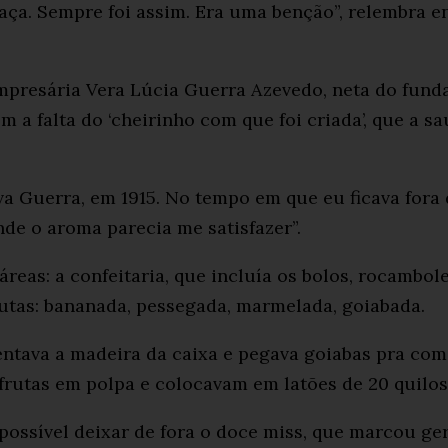
aça. Sempre foi assim. Era uma benção”, relembra e
empresária Vera Lúcia Guerra Azevedo, neta do funda
om a falta do ‘cheirinho com que foi criada’, que a 
va Guerra, em 1915. No tempo em que eu ficava fora 
de o aroma parecia me satisfazer”.
reas: a confeitaria, que incluía os bolos, rocambol
frutas: bananada, pessegada, marmelada, goiabada.
bentava a madeira da caixa e pegava goiabas pra com
frutas em polpa e colocavam em latões de 20 quilos
ossível deixar de fora o doce miss, que marcou ger