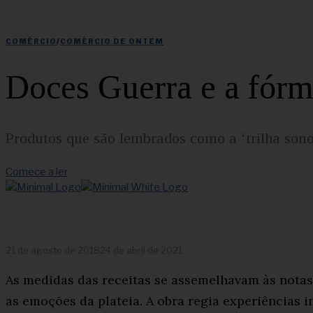
COMÉRCIO
/
COMÉRCIO DE ONTEM
Doces Guerra e a fórm
Produtos que são lembrados como a ‘trilha sono
Comece a ler
21 de agosto de 2018
24 de abril de 2021
As medidas das receitas se assemelhavam às nota
as emoções da plateia. A obra regia experiências i