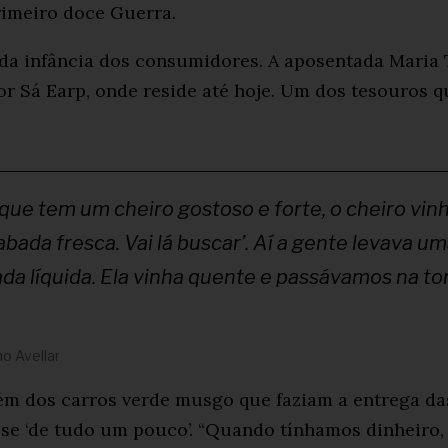
rimeiro doce Guerra.
da infância dos consumidores. A aposentada Maria T
or Sá Earp, onde reside até hoje. Um dos tesouros 
 que tem um cheiro gostoso e forte, o cheiro vi
abada fresca. Vai lá buscar’. Aí a gente levava um
a líquida. Ela vinha quente e passávamos na tor
o Avellar
ém dos carros verde musgo que faziam a entrega da
sse ‘de tudo um pouco’. “Quando tínhamos dinheiro