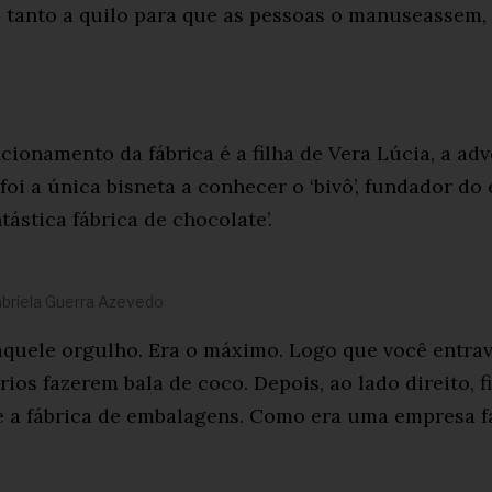
o tanto a quilo para que as pessoas o manuseassem, 
onamento da fábrica é a filha de Vera Lúcia, a ad
foi a única bisneta a conhecer o ‘bivô’, fundador d
tástica fábrica de chocolate’.
abriela Guerra Azevedo
aquele orgulho. Era o máximo. Logo que você entrava
os fazerem bala de coco. Depois, ao lado direito, fi
e a fábrica de embalagens. Como era uma empresa f