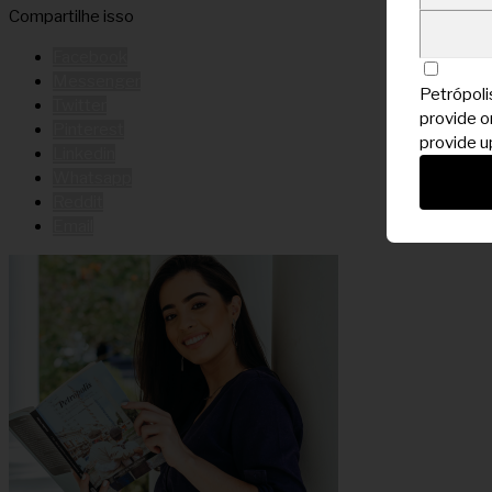
Compartilhe isso
Facebook
Messenger
Petrópoli
Twitter
provide on
Pinterest
provide u
Linkedin
Whatsapp
Reddit
Email