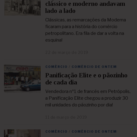
z
clássico e moderno andavam
e
lado a lado
m
b
Clássicas, as remarcações da Moderna
r
ficaram para a história do comércio
o
petropolitano. Era fila de dar a volta na
d
esquina!
e
2
0
22 de março de 2019
2
2
4
1
d
COMÉRCIO
/
COMÉRCIO DE ONTEM
e
Panificação Elite e o pãozinho
a
b
de cada dia
r
i
Vendedora nº1 de francês em Petrópolis,
l
a Panificação Elite chegou a produzir 30
d
mil unidades do pãozinho por dia!
e
2
11 de março de 2019
2
0
4
2
d
1
COMÉRCIO
/
COMÉRCIO DE ONTEM
e