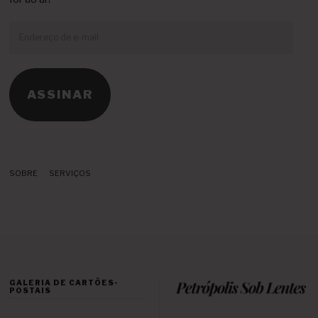
Endereço
de
e-
mail
ASSINAR
SOBRE
SERVIÇOS
GALERIA DE CARTÕES-
POSTAIS