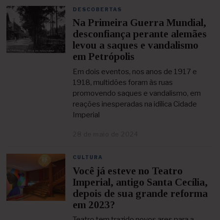
d
DESCOBERTAS
e
Na Primeira Guerra Mundial,
f
e
desconfiança perante alemães
v
levou a saques e vandalismo
e
em Petrópolis
r
e
Em dois eventos, nos anos de 1917 e
i
1918, multidões foram às ruas
r
o
promovendo saques e vandalismo, em
d
reações inesperadas na idílica Cidade
e
Imperial
2
0
28 de maio de 2024
1
2
0
5
d
CULTURA
e
Você já esteve no Teatro
f
e
Imperial, antigo Santa Cecília,
v
depois de sua grande reforma
e
em 2023?
r
e
Teatro tem trazido novos ares para a