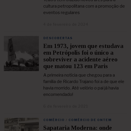
i
cultura petropolitana com a promoção de
r
o
eventos regulares
d
e
4 de fevereiro de 2024
4
2
d
0
e
2
DESCOBERTAS
f
5
Em 1973, jovem que estudava
e
v
em Petrópolis foi o único a
e
sobreviver a acidente aéreo
r
que matou 123 em Paris
e
i
A primeira notícia que chegou para a
r
família de Ricardo Trajano foi a de que ele
o
d
havia morrido. Até velório o pai já havia
e
encomendado!
2
0
6 de fevereiro de 2021
6
2
d
4
e
COMÉRCIO
/
COMÉRCIO DE ONTEM
d
Sapataria Moderna: onde
e