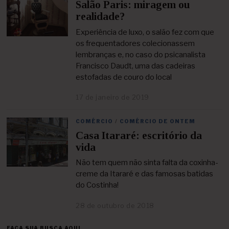
Salão Paris: miragem ou
a
b
realidade?
r
i
Experiência de luxo, o salão fez com que
l
os frequentadores colecionassem
d
lembranças e, no caso do psicanalista
e
Francisco Daudt, uma das cadeiras
2
estofadas de couro do local
0
2
1
17 de janeiro de 2019
2
4
d
COMÉRCIO
/
COMÉRCIO DE ONTEM
e
Casa Itararé: escritório da
a
b
vida
r
i
Não tem quem não sinta falta da coxinha-
l
creme da Itararé e das famosas batidas
d
do Costinha!
e
2
28 de outubro de 2018
2
0
4
2
d
1
FAÇA SUA BUSCA AQUI