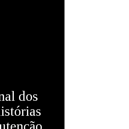
nal dos
istórias
utenção