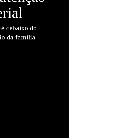
rial
até debaixo do
ão da família