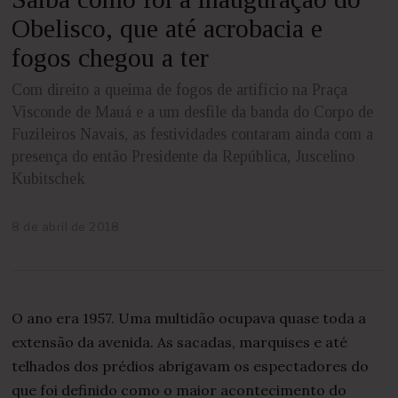
Obelisco, que até acrobacia e
fogos chegou a ter
Com direito a queima de fogos de artifício na Praça
Visconde de Mauá e a um desfile da banda do Corpo de
Fuzileiros Navais, as festividades contaram ainda com a
presença do então Presidente da República, Juscelino
Kubitschek
8 de abril de 2018
2
5
d
e
a
b
O ano era 1957. Uma multidão ocupava quase toda a
r
i
extensão da avenida. As sacadas, marquises e até
l
telhados dos prédios abrigavam os espectadores do
d
e
que foi definido como o maior acontecimento do