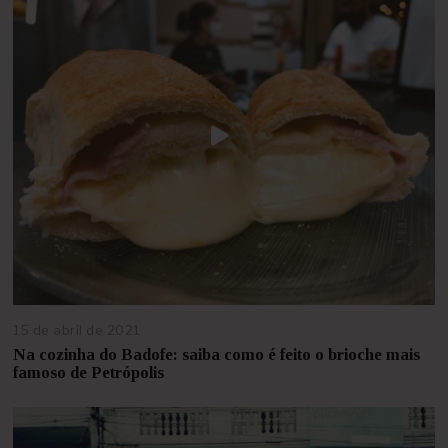
s
t
o
d
e
2
0
2
4
15 de abril de 2021
2
5
Na cozinha do Badofe: saiba como é feito o brioche mais
d
famoso de Petrópolis
e
a
b
r