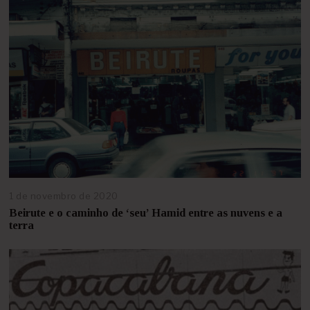
i
l
d
e
2
0
2
1
1 de novembro de 2020
2
5
Beirute e o caminho de ‘seu’ Hamid entre as nuvens e a
d
terra
e
a
b
r
i
l
d