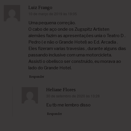
Luiz Frango
10 de março de 2019 às 19:05
disse:
Uma pequena correção.
O cabo de aço onde os Zugspitz Artisten
alemães fazim as apresentações unia o Teatro D .
Pedro ( e não o Grande Hotel) ao Ed. Arcadia .
Eles fizeram varias travesias , durante alguns dias
passando inclusive com uma motorcicleta.
Assisti o obelisco ser construido, eu morava ao
lado do Grande Hotel.
Responder
Heliane Flores
30 de setembro de 2020 às 13:28
disse:
Eu tb me lembro disso
Responder