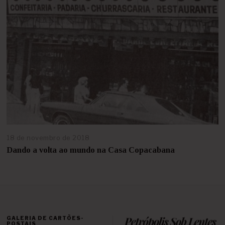
e
2
0
2
1
18 de novembro de 2018
2
4
Dando a volta ao mundo na Casa Copacabana
d
e
a
b
r
i
l
GALERIA DE CARTÕES-
d
POSTAIS