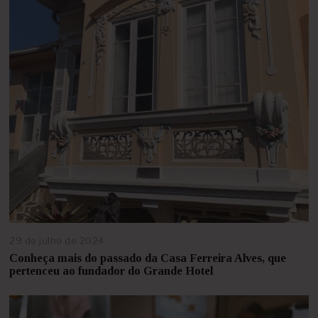
29 de julho de 2024
2
1
Conheça mais do passado da Casa Ferreira Alves, que
d
pertenceu ao fundador do Grande Hotel
e
a
g
o