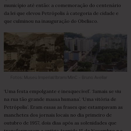
2
município até então: a comemoração do centenário
0
2
da lei que elevou Petrópolis à categoria de cidade e
1
que culminou na inauguração do Obelisco.
Fotos: Museu Imperial/Ibram/MinC – Bruno Avellar
‘Uma festa empolgante e inesquecível’. ‘Jamais se viu
na rua tão grande massa humana’. ‘Uma vitória de
Petrópolis’. Eram essas as frases que estampavam as
manchetes dos jornais locais no dia primeiro de
outubro de 1957, dois dias após as solenidades que
transformaram a antiga Avenida 15 de Novembro e a