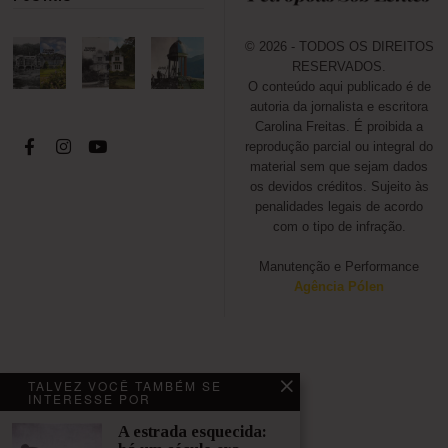
e
2
0
© 2026 - TODOS OS DIREITOS
2
RESERVADOS.
1
O conteúdo aqui publicado é de
autoria da jornalista e escritora
Carolina Freitas. É proibida a
reprodução parcial ou integral do
material sem que sejam dados
os devidos créditos. Sujeito às
penalidades legais de acordo
com o tipo de infração.
Manutenção e Performance
Agência Pólen
VOCÊ NÃO PODE DEIXAR DE
TALVEZ VOCÊ TAMBÉM SE
LER
INTERESSE POR
A estrada esquecida:
Rádio