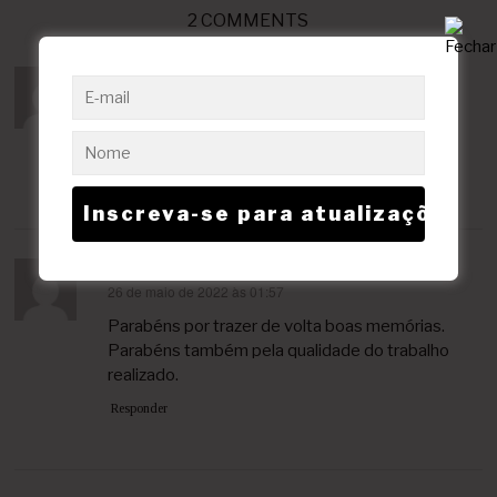
2 COMMENTS
José
13 de maio de 2022 às 14:42
disse:
Excelente matéria!
Parabéns!
Responder
Pascoal Bordignon
26 de maio de 2022 às 01:57
disse:
Parabéns por trazer de volta boas memórias.
Parabéns também pela qualidade do trabalho
realizado.
Responder