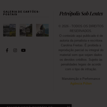
i
l
GALERIA DE CARTÕES-
d
POSTAIS
e
2
0
© 2026 - TODOS OS DIREITOS
2
RESERVADOS.
1
O conteúdo aqui publicado é de
autoria da jornalista e escritora
Carolina Freitas. É proibida a
reprodução parcial ou integral do
material sem que sejam dados
os devidos créditos. Sujeito às
penalidades legais de acordo
com o tipo de infração.
Manutenção e Performance
Agência Pólen
VOCÊ NÃO PODE DEIXAR DE