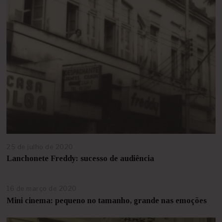
25 de julho de 2020
2
5
Lanchonete Freddy: sucesso de audiência
d
e
a
16 de março de 2020
2
b
3
Mini cinema: pequeno no tamanho, grande nas emoções
r
d
i
e
l