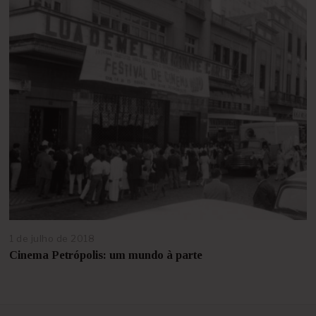
b
r
i
l
d
e
2
0
2
1
1 de julho de 2018
2
5
Cinema Petrópolis: um mundo à parte
d
e
a
b
r