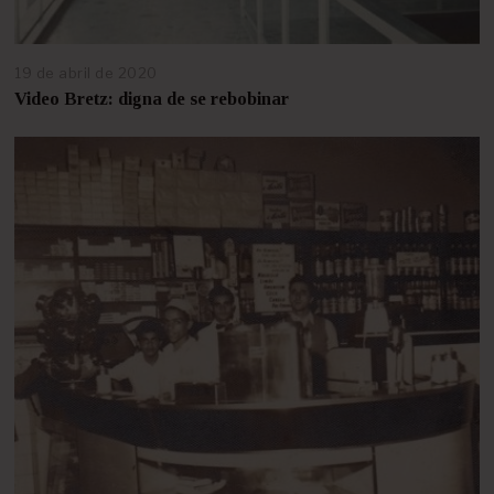
19 de abril de 2020
2
5
Video Bretz: digna de se rebobinar
d
e
a
b
r
i
l
d
e
2
0
2
1