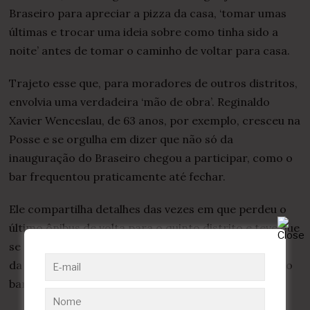
Braseiro para apreciar a pizza da casa, ‘tomar umas
últimas e trocar uma ideia sobre como tinha sido a
noite’ antes de tomar o caminho de voltar para casa.
Trajeto esse que, para moradores de outros distritos,
envolvia uma verdadeira ‘mão de obra’. Reginaldo
Xavier Wenceslau, de 63 anos, por exemplo, cresceu na
Posse e se orgulha em dizer que não só da
inauguração do Braseiro chegou a participar, como o
bar frequentou praticamente até fechar.
Ele compartilha detalhes das vezes em que perdeu o
último ônibus de volta para o quinto distrito e teve que
se abrigar no Braseiro – fiel escudeiro – até às cinco
da manhã; e da experiência tida no segundo andar do
bar: ala preferida dos casais apaixonados.