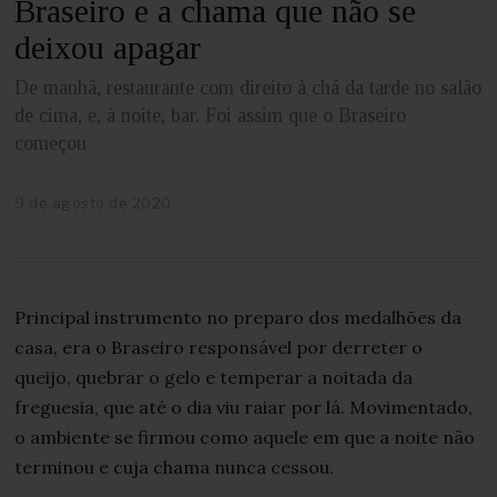
Braseiro e a chama que não se
deixou apagar
De manhã, restaurante com direito à chá da tarde no salão
de cima, e, à noite, bar. Foi assim que o Braseiro
começou
9 de agosto de 2020
2
5
d
e
a
b
Principal instrumento no preparo dos medalhões da
r
i
casa, era o Braseiro responsável por derreter o
l
queijo, quebrar o gelo e temperar a noitada da
d
e
freguesia, que até o dia viu raiar por lá. Movimentado,
2
o ambiente se firmou como aquele em que a noite não
0
2
terminou e cuja chama nunca cessou.
1