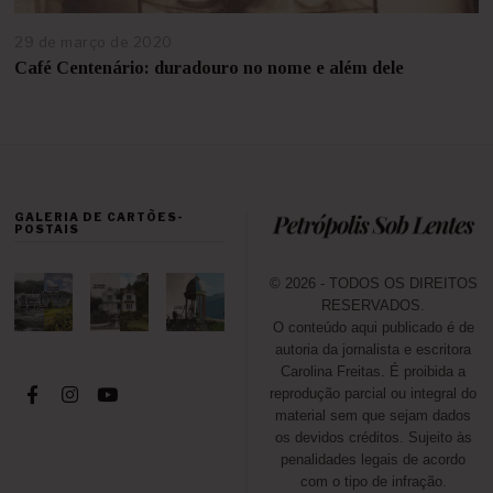
29 de março de 2020
2
8
Café Centenário: duradouro no nome e além dele
d
e
a
g
o
s
t
GALERIA DE CARTÕES-
o
POSTAIS
d
e
2
© 2026 - TODOS OS DIREITOS
0
RESERVADOS.
2
O conteúdo aqui publicado é de
2
autoria da jornalista e escritora
Carolina Freitas. É proibida a
reprodução parcial ou integral do
material sem que sejam dados
os devidos créditos. Sujeito às
penalidades legais de acordo
com o tipo de infração.