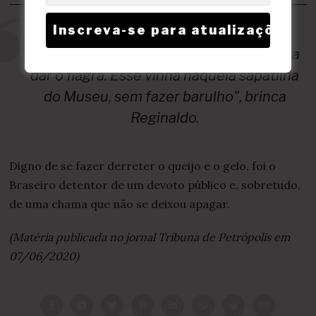
“Uma vez fui lá, mas tinha um garçom
enxerido que fingia ir no depósito só para
dar o flagra. Esse vinha naquela sapatilha
do Museu, sem fazer barulho”, brinca
Reginaldo.
Digno de se fazer derreter o queijo e o gelo, foi o
Braseiro detentor de um devoto público e, sobretudo,
de uma chama que não se deixou apagar.
(Matéria publicada no jornal Tribuna de Petrópolis em
07/06/2020)