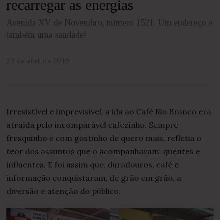
recarregar as energias
Avenida XV de Novembro, número 1521. Um endereço e
também uma saudade!
23 de abril de 2019
2
4
d
e
a
b
Irresistível e imprevisível, a ida ao Café Rio Branco era
r
i
atraída pelo incomparável cafezinho. Sempre
l
fresquinho e com gostinho de quero mais, refletia o
d
e
teor dos assuntos que o acompanhavam: quentes e
2
influentes. E foi assim que, duradouros, café e
0
2
informação conquistaram, de grão em grão, a
1
diversão e atenção do público.