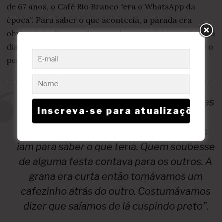
de 67 anos, o Café Rio Branco “era o WhatsApp da
época”. Para saber o que acontecia, a parada era
obrigatória. De acordo com ele, sexta-feira à noite era
dia de, viciadamente, ir para aquela porta. “Era onde o
pessoal sabia das notícias, se comunicava”.
“Naquele tempo existiam muitas festinhas
em casas de família no fim de semana,
então era no Rio Branco que as pessoas
iam para saber o que teria. Quem soubesse
de alguma festa contava para os outros. A
grana era curta então tomávamos um
cafezinho atrás do outro. Costumávamos
dizer que saíamos de lá cuspindo preto”.