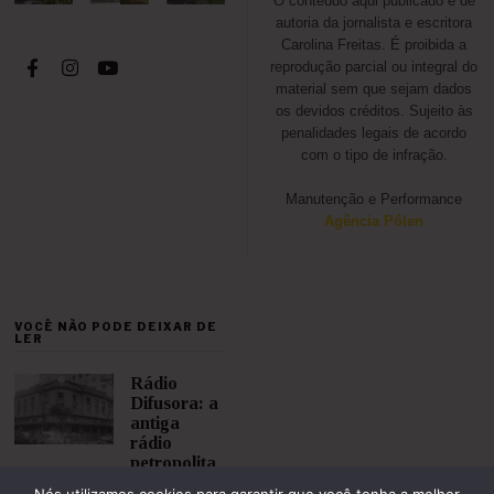
O conteúdo aqui publicado é de
autoria da jornalista e escritora
Carolina Freitas. É proibida a
reprodução parcial ou integral do
material sem que sejam dados
os devidos créditos. Sujeito às
penalidades legais de acordo
com o tipo de infração.
Manutenção e Performance
Agência Pólen
VOCÊ NÃO PODE DEIXAR DE
LER
Rádio
Difusora: a
antiga
rádio
petropolita
na