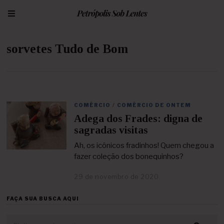
sorvetes Tudo de Bom
COMÉRCIO
/
COMÉRCIO DE ONTEM
Adega dos Frades: digna de
sagradas visitas
Ah, os icônicos fradinhos! Quem chegou a
fazer coleção dos bonequinhos?
29 de novembro de 2020
2
5
d
FAÇA SUA BUSCA AQUI
e
a
b