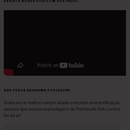
ASSISTA NOSSO VÍDEO EM DESTAQUE!
NÃO PERCA NENHUMA POSTAGEM!
Insira seu e-mail no campo abaixo e receba uma notificação
sempre que uma nova postagem do Petrópolis Sob Lentes
for ao ar!
Endereço