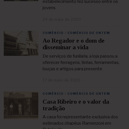
estabelecimento fez sucesso entre os
d
jovens
e
2
24 de maio de 2020
2
0
5
2
d
1
COMÉRCIO
/
COMÉRCIO DE ONTEM
e
Ao Regador e o dom de
a
b
disseminar a vida
r
i
De serviços de funilaria, a loja passou a
l
oferecer ferragens, tintas, ferramentas,
d
louças e artigos para presente
e
2
17 de maio de 2020
2
0
5
2
d
1
COMÉRCIO
/
COMÉRCIO DE ONTEM
e
Casa Ribeiro e o valor da
a
b
tradição
r
i
A casa foi representante exclusiva dos
l
estimados chapéus Ramenzoni em
d