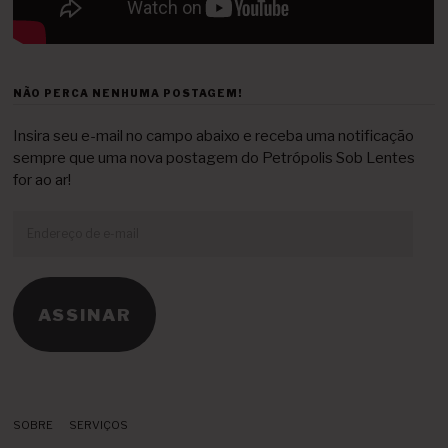
NÃO PERCA NENHUMA POSTAGEM!
Insira seu e-mail no campo abaixo e receba uma notificação
sempre que uma nova postagem do Petrópolis Sob Lentes
for ao ar!
Endereço
de
e-
mail
ASSINAR
SOBRE
SERVIÇOS