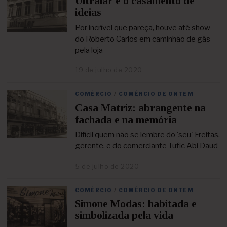
Ultralar e o casamento de
b
ideias
r
i
Por incrível que pareça, houve até show
l
do Roberto Carlos em caminhão de gás
d
pela loja
e
2
19 de julho de 2020
2
0
5
2
d
1
COMÉRCIO
/
COMÉRCIO DE ONTEM
e
Casa Matriz: abrangente na
a
b
fachada e na memória
r
i
Difícil quem não se lembre do 'seu' Freitas,
l
gerente, e do comerciante Tufic Abi Daud
d
e
5 de julho de 2020
2
2
5
0
d
2
COMÉRCIO
/
COMÉRCIO DE ONTEM
e
1
Simone Modas: habitada e
a
b
simbolizada pela vida
r