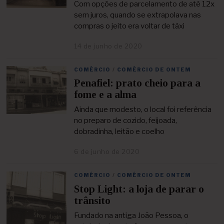
i
Com opções de parcelamento de até 12x
l
sem juros, quando se extrapolava nas
d
compras o jeito era voltar de táxi
e
2
14 de junho de 2020
2
0
5
2
d
1
COMÉRCIO
/
COMÉRCIO DE ONTEM
e
Penafiel: prato cheio para a
a
b
fome e a alma
r
i
Ainda que modesto, o local foi referência
l
no preparo de cozido, feijoada,
d
dobradinha, leitão e coelho
e
2
6 de junho de 2020
2
0
5
2
d
1
COMÉRCIO
/
COMÉRCIO DE ONTEM
e
Stop Light: a loja de parar o
a
b
trânsito
r
i
Fundado na antiga João Pessoa, o
l