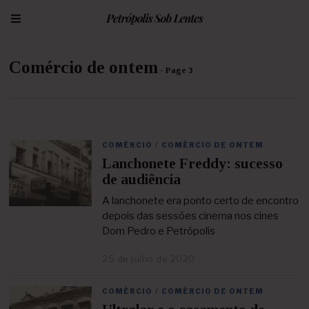
Comércio de ontem
- Page 3
COMÉRCIO
/
COMÉRCIO DE ONTEM
Lanchonete Freddy: sucesso
de audiência
A lanchonete era ponto certo de encontro
depois das sessões cinema nos cines
Dom Pedro e Petrópolis
25 de julho de 2020
2
5
d
COMÉRCIO
/
COMÉRCIO DE ONTEM
e
a