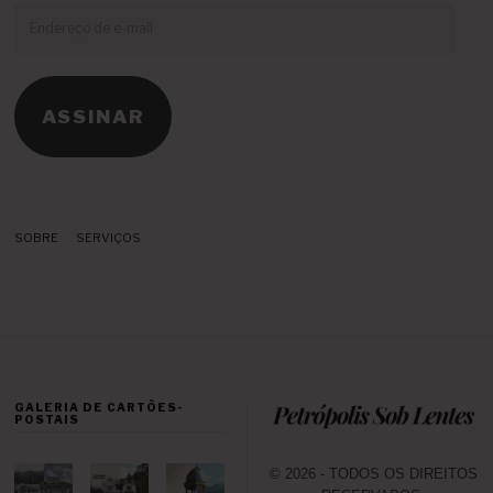
Endereço
de
e-
mail
ASSINAR
SOBRE
SERVIÇOS
GALERIA DE CARTÕES-
POSTAIS
© 2026 - TODOS OS DIREITOS