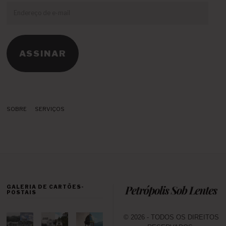
Endereço
de
e-
mail
ASSINAR
SOBRE
SERVIÇOS
GALERIA DE CARTÕES-
POSTAIS
© 2026 - TODOS OS DIREITOS