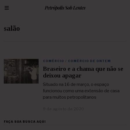
salão
COMÉRCIO
/
COMÉRCIO DE ONTEM
Braseiro e a chama que não se
deixou apagar
Situado na 16 de março, o espaço
funcionou como uma extensão de casa
para muitos petropolitanos
9 de agosto de 2020
2
5
d
FAÇA SUA BUSCA AQUI
e
a