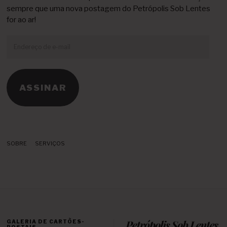
sempre que uma nova postagem do Petrópolis Sob Lentes
for ao ar!
Endereço
de
e-
mail
ASSINAR
SOBRE
SERVIÇOS
GALERIA DE CARTÕES-