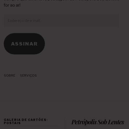
for ao ar!
Endereço
de
e-
mail
ASSINAR
SOBRE
SERVIÇOS
GALERIA DE CARTÕES-
POSTAIS