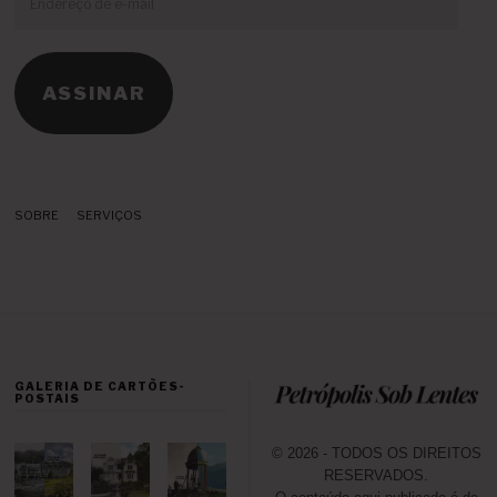
de
e-
mail
ASSINAR
SOBRE
SERVIÇOS
GALERIA DE CARTÕES-
POSTAIS
© 2026 - TODOS OS DIREITOS
RESERVADOS.