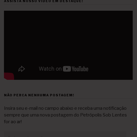
ASSISTA NOSSO VÍDEO EM DESTAQUE!
NÃO PERCA NENHUMA POSTAGEM!
Insira seu e-mail no campo abaixo e receba uma notificação
sempre que uma nova postagem do Petrópolis Sob Lentes
for ao ar!
Endereço