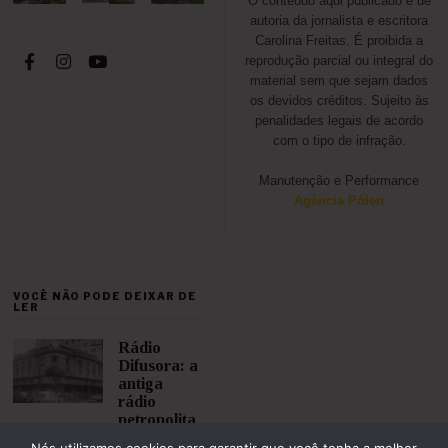
O conteúdo aqui publicado é de
autoria da jornalista e escritora
Carolina Freitas. É proibida a
reprodução parcial ou integral do
material sem que sejam dados
os devidos créditos. Sujeito às
penalidades legais de acordo
com o tipo de infração.
Manutenção e Performance
Agência Pólen
VOCÊ NÃO PODE DEIXAR DE
LER
Rádio
Difusora: a
antiga
rádio
petropolita
na