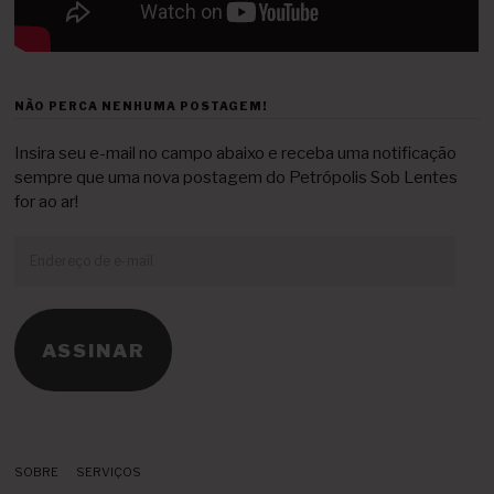
NÃO PERCA NENHUMA POSTAGEM!
Insira seu e-mail no campo abaixo e receba uma notificação
sempre que uma nova postagem do Petrópolis Sob Lentes
for ao ar!
Endereço
de
e-
mail
ASSINAR
SOBRE
SERVIÇOS