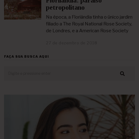
Florilandia: paraíso
b
petropolitano
r
i
Na época, a Floriândia tinha o único jardim
l
filiado a The Royal National Rose Society,
d
de Londres, e a American Rose Society
e
2
27 de dezembro de 2018
2
0
4
2
d
1
FAÇA SUA BUSCA AQUI
e
a
b
r
i
l
d
e
2
0
2
1