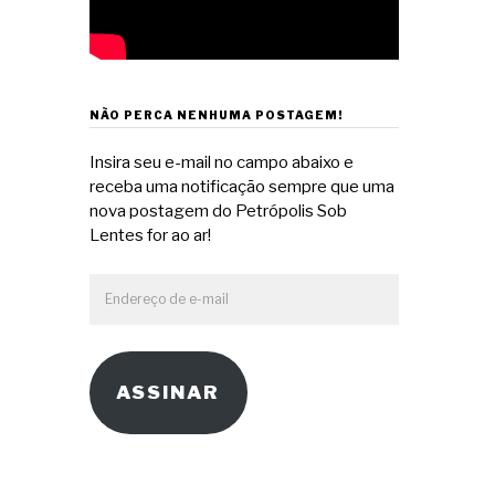
NÃO PERCA NENHUMA POSTAGEM!
Insira seu e-mail no campo abaixo e
receba uma notificação sempre que uma
nova postagem do Petrópolis Sob
Lentes for ao ar!
Endereço
de
e-
mail
ASSINAR