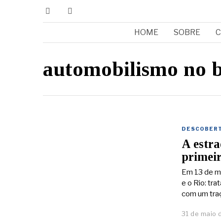
HOME
SOBRE
C
automobilismo no b
DESCOBER
A estra
primeir
Em 13 de ma
e o Rio: tr
com um traç
31 de maio 