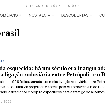
DOTADAS DE MEMÓRIA E HISTÓRIA
OMÉRCIO
NOSTALGIA
DESCOBERTAS
CU
rasil
TAS
da esquecida: há um século era inaugurad
a ligação rodoviária entre Petrópolis e o R
io de 1926 foi inaugurada a primeira ligação rodoviária entre Petr
atava-se de uma via projetada e aberta pelo Automóvel Club do Brasi
ado, calçamento e projeto específicos para o tráfego de automóv
de 2026
1