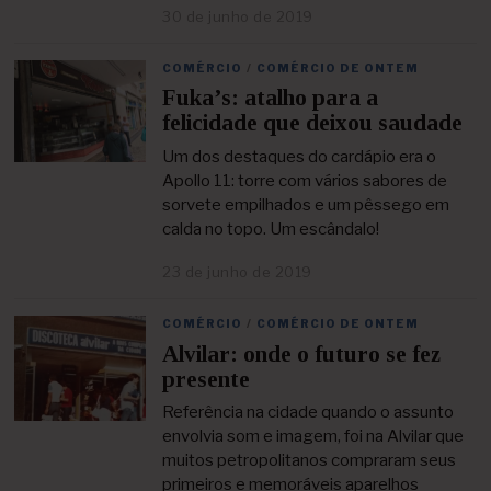
2
30 de junho de 2019
2
0
8
2
d
1
COMÉRCIO
/
COMÉRCIO DE ONTEM
e
Fuka’s: atalho para a
a
g
felicidade que deixou saudade
o
s
Um dos destaques do cardápio era o
t
Apollo 11: torre com vários sabores de
o
sorvete empilhados e um pêssego em
d
calda no topo. Um escândalo!
e
2
23 de junho de 2019
2
0
3
2
d
2
COMÉRCIO
/
COMÉRCIO DE ONTEM
e
Alvilar: onde o futuro se fez
a
b
presente
r
i
Referência na cidade quando o assunto
l
envolvia som e imagem, foi na Alvilar que
d
muitos petropolitanos compraram seus
e
primeiros e memoráveis aparelhos
2