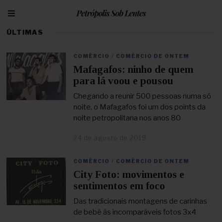
ÚLTIMAS
COMÉRCIO
/
COMÉRCIO DE ONTEM
Mafagafos: ninho de quem
para lá voou e pousou
Chegando a reunir 500 pessoas numa só
noite, o Mafagafos foi um dos points da
noite petropolitana nos anos 80
24 de agosto de 2019
2
3
d
COMÉRCIO
/
COMÉRCIO DE ONTEM
e
City Foto: movimentos e
a
b
sentimentos em foco
r
i
Das tradicionais montagens de carinhas
l
de bebê às incomparáveis fotos 3x4
d