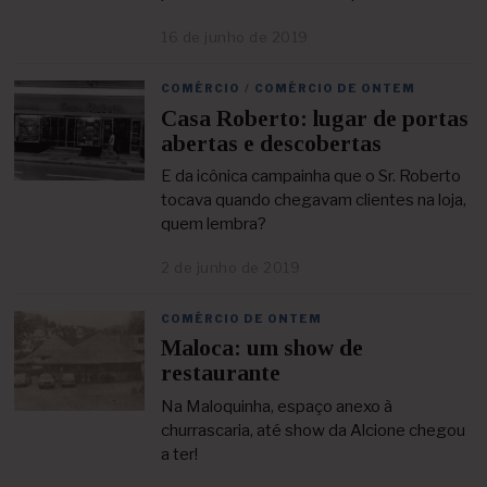
0
16 de junho de 2019
2
2
4
1
d
COMÉRCIO
/
COMÉRCIO DE ONTEM
e
Casa Roberto: lugar de portas
a
b
abertas e descobertas
r
i
E da icônica campainha que o Sr. Roberto
l
tocava quando chegavam clientes na loja,
d
quem lembra?
e
2
2 de junho de 2019
2
0
4
2
d
1
COMÉRCIO DE ONTEM
e
Maloca: um show de
a
b
restaurante
r
i
Na Maloquinha, espaço anexo à
l
churrascaria, até show da Alcione chegou
d
a ter!
e
2