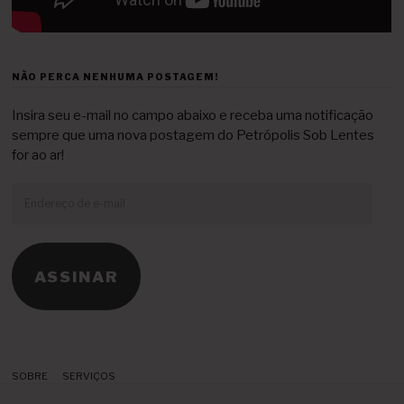
NÃO PERCA NENHUMA POSTAGEM!
Insira seu e-mail no campo abaixo e receba uma notificação
sempre que uma nova postagem do Petrópolis Sob Lentes
for ao ar!
Endereço
de
e-
mail
ASSINAR
SOBRE
SERVIÇOS