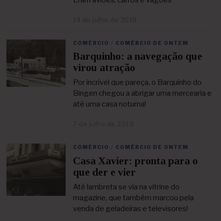
e
2
14 de julho de 2019
2
0
3
2
d
1
COMÉRCIO
/
COMÉRCIO DE ONTEM
e
Barquinho: a navegação que
a
b
virou atração
r
i
Por incrível que pareça, o Barquinho do
l
Bingen chegou a abrigar uma mercearia e
d
até uma casa noturna!
e
2
7 de julho de 2019
3
0
0
2
d
1
COMÉRCIO
/
COMÉRCIO DE ONTEM
e
Casa Xavier: pronta para o
a
b
que der e vier
r
i
Até lambreta se via na vitrine do
l
magazine, que também marcou pela
d
venda de geladeiras e televisores!
e