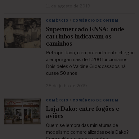
e
11 de agosto de 2019
2
2
3
0
d
2
COMÉRCIO
/
COMÉRCIO DE ONTEM
e
1
Supermercado ENSA: onde
a
b
carrinhos indicavam os
r
caminhos
i
l
Petropolitano, o empreendimento chegou
d
a empregar mais de 1.200 funcionários.
e
Dois deles o Valdir e Gilda: casados há
2
quase 50 anos
0
2
1
28 de julho de 2019
2
3
d
COMÉRCIO
/
COMÉRCIO DE ONTEM
e
Loja Dako: entre fogões e
a
b
aviões
r
i
Quem se lembra das miniaturas de
l
modelismo comercializadas pela Dako?
d
Eram aviões, carros e vagões