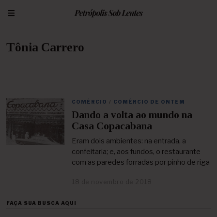
Tônia Carrero
COMÉRCIO
/
COMÉRCIO DE ONTEM
Dando a volta ao mundo na
Casa Copacabana
Eram dois ambientes: na entrada, a
confeitaria; e, aos fundos, o restaurante
com as paredes forradas por pinho de riga
18 de novembro de 2018
2
4
d
FAÇA SUA BUSCA AQUI
e
a