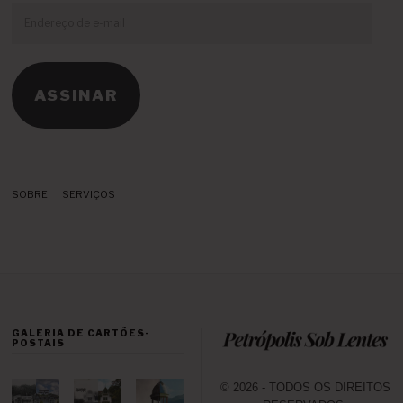
Endereço
de
e-
mail
ASSINAR
SOBRE
SERVIÇOS
GALERIA DE CARTÕES-
POSTAIS
© 2026 - TODOS OS DIREITOS