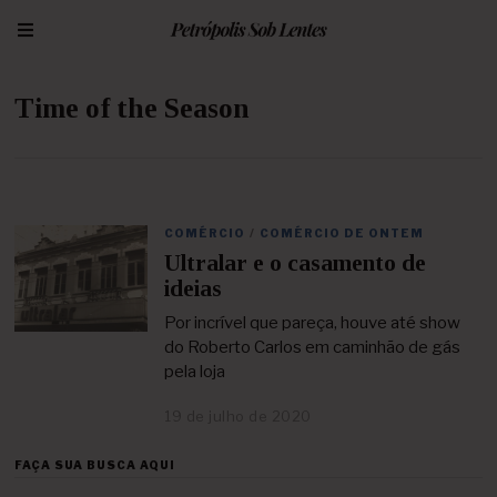
Time of the Season
COMÉRCIO
/
COMÉRCIO DE ONTEM
Ultralar e o casamento de
ideias
Por incrível que pareça, houve até show
do Roberto Carlos em caminhão de gás
pela loja
19 de julho de 2020
2
5
d
FAÇA SUA BUSCA AQUI
e
a