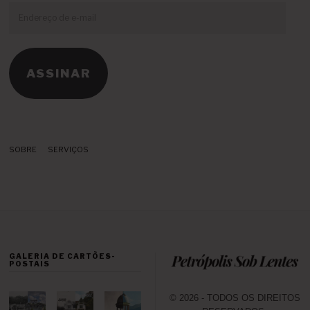
Endereço
de
e-
mail
ASSINAR
SOBRE
SERVIÇOS
GALERIA DE CARTÕES-
POSTAIS
© 2026 - TODOS OS DIREITOS