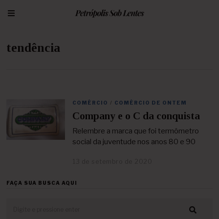
tendência
COMÉRCIO
/
COMÉRCIO DE ONTEM
Company e o C da conquista
Relembre a marca que foi termômetro
social da juventude nos anos 80 e 90
13 de setembro de 2020
2
5
d
FAÇA SUA BUSCA AQUI
e
a
b
r