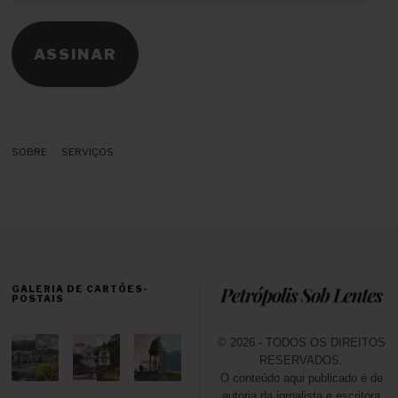
e-
mail
ASSINAR
SOBRE
SERVIÇOS
GALERIA DE CARTÕES-
POSTAIS
© 2026 - TODOS OS DIREITOS
RESERVADOS.
O conteúdo aqui publicado é de
autoria da jornalista e escritora