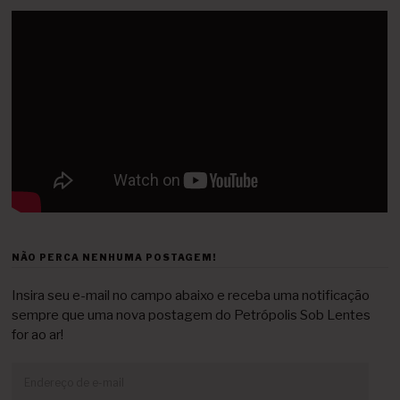
NÃO PERCA NENHUMA POSTAGEM!
Insira seu e-mail no campo abaixo e receba uma notificação
sempre que uma nova postagem do Petrópolis Sob Lentes
for ao ar!
Endereço
de