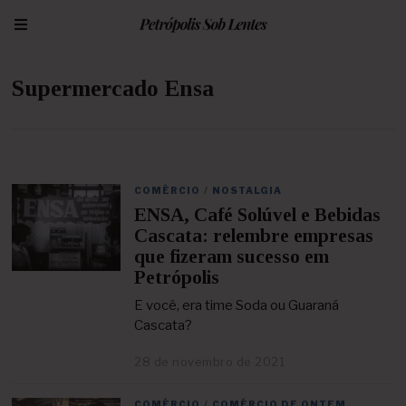
Supermercado Ensa
COMÉRCIO
/
NOSTALGIA
ENSA, Café Solúvel e Bebidas
Cascata: relembre empresas
que fizeram sucesso em
Petrópolis
E você, era time Soda ou Guaraná
Cascata?
28 de novembro de 2021
2
9
d
COMÉRCIO
/
COMÉRCIO DE ONTEM