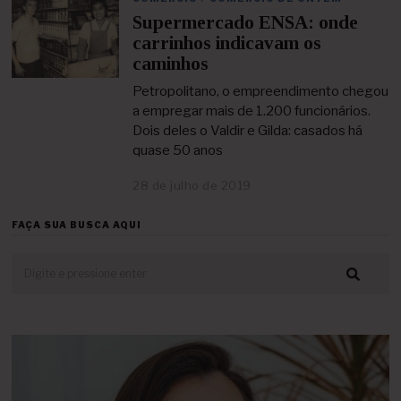
e
Supermercado ENSA: onde
n
o
carrinhos indicavam os
v
caminhos
e
m
Petropolitano, o empreendimento chegou
b
a empregar mais de 1.200 funcionários.
r
Dois deles o Valdir e Gilda: casados há
o
quase 50 anos
d
e
2
28 de julho de 2019
2
0
3
2
d
FAÇA SUA BUSCA AQUI
1
e
a
b
r
i
l
d
e
2
0
2