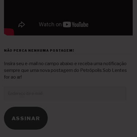
NÃO PERCA NENHUMA POSTAGEM!
Insira seu e-mail no campo abaixo e receba uma notificação
sempre que uma nova postagem do Petrópolis Sob Lentes
for ao ar!
Endereço
de
e-
mail
ASSINAR