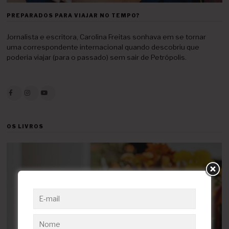
PREPARADOS PARA VIAJAR NO TEMPO?
Jornalista e escritora, Carolina Freitas sonhava em se tornar
uma correspondente internacional quando descobriu que
poderia viajar (para o passado) sem sair de Petrópolis.
OS LIVROS