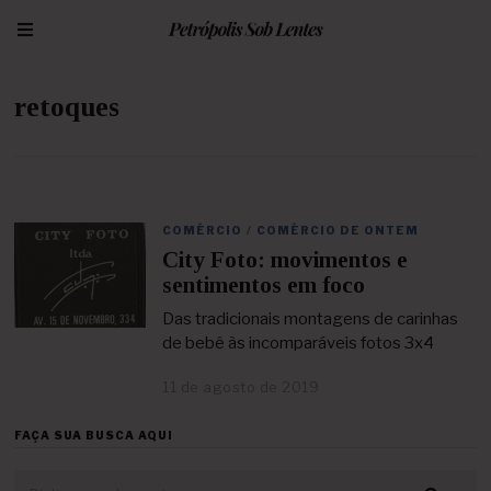
retoques
COMÉRCIO
/
COMÉRCIO DE ONTEM
City Foto: movimentos e
sentimentos em foco
Das tradicionais montagens de carinhas
de bebê às incomparáveis fotos 3x4
11 de agosto de 2019
2
3
d
FAÇA SUA BUSCA AQUI
e
a
b