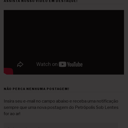
ASSISTA NOSSO VÍDEO EM DESTAQUE!
NÃO PERCA NENHUMA POSTAGEM!
Insira seu e-mail no campo abaixo e receba uma notificação
sempre que uma nova postagem do Petrópolis Sob Lentes
for ao ar!
Endereço