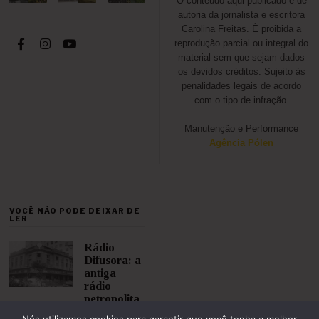
O conteúdo aqui publicado é de
autoria da jornalista e escritora
Carolina Freitas. É proibida a
reprodução parcial ou integral do
material sem que sejam dados
os devidos créditos. Sujeito às
penalidades legais de acordo
com o tipo de infração.
Manutenção e Performance
Agência Pólen
VOCÊ NÃO PODE DEIXAR DE
LER
Rádio
Difusora: a
antiga
rádio
petropolita
na