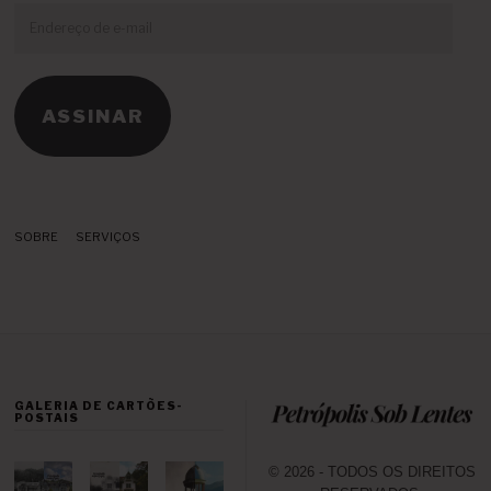
Endereço
de
e-
mail
ASSINAR
SOBRE
SERVIÇOS
GALERIA DE CARTÕES-
POSTAIS
© 2026 - TODOS OS DIREITOS