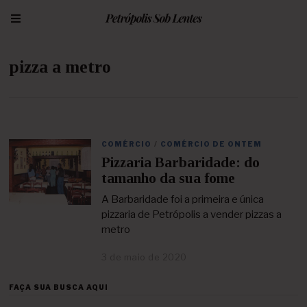
pizza a metro
COMÉRCIO
/
COMÉRCIO DE ONTEM
Pizzaria Barbaridade: do
tamanho da sua fome
A Barbaridade foi a primeira e única
pizzaria de Petrópolis a vender pizzas a
metro
3 de maio de 2020
2
5
d
FAÇA SUA BUSCA AQUI
e
a