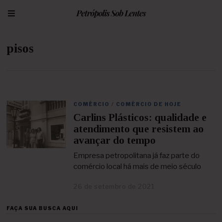
pisos
COMÉRCIO
/
COMÉRCIO DE HOJE
Carlins Plásticos: qualidade e
atendimento que resistem ao
avançar do tempo
Empresa petropolitana já faz parte do
comércio local há mais de meio século
26 de setembro de 2021
2
6
d
FAÇA SUA BUSCA AQUI
e
s