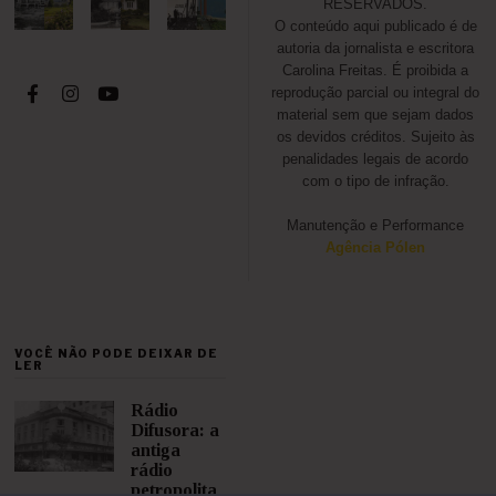
RESERVADOS.
O conteúdo aqui publicado é de
autoria da jornalista e escritora
Carolina Freitas. É proibida a
reprodução parcial ou integral do
material sem que sejam dados
os devidos créditos. Sujeito às
penalidades legais de acordo
com o tipo de infração.
Manutenção e Performance
Agência Pólen
VOCÊ NÃO PODE DEIXAR DE
LER
Rádio
Difusora: a
antiga
rádio
petropolita