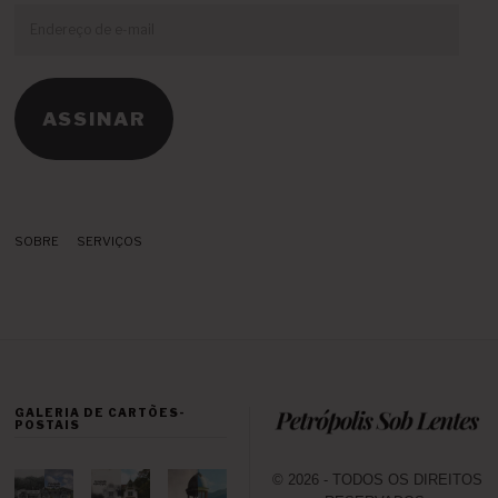
Endereço
de
e-
mail
ASSINAR
SOBRE
SERVIÇOS
GALERIA DE CARTÕES-
POSTAIS
© 2026 - TODOS OS DIREITOS