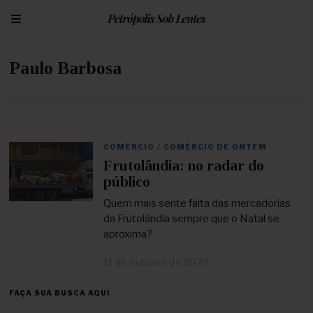
Paulo Barbosa
COMÉRCIO
/
COMÉRCIO DE ONTEM
Frutolândia: no radar do
público
Quem mais sente falta das mercadorias
da Frutolândia sempre que o Natal se
aproxima?
11 de outubro de 2020
2
5
d
FAÇA SUA BUSCA AQUI
e
a