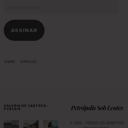
Endereço
de
e-
mail
ASSINAR
SOBRE
SERVIÇOS
GALERIA DE CARTÕES-
POSTAIS
© 2026 - TODOS OS DIREITOS