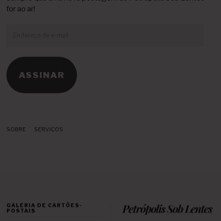
for ao ar!
Endereço
de
e-
mail
ASSINAR
SOBRE
SERVIÇOS
GALERIA DE CARTÕES-
POSTAIS