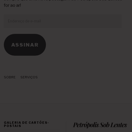
for ao ar!
Endereço
de
e-
mail
ASSINAR
SOBRE
SERVIÇOS
GALERIA DE CARTÕES-
POSTAIS