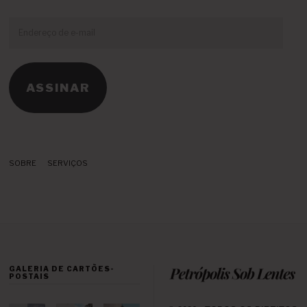
Endereço
de
e-
mail
ASSINAR
SOBRE
SERVIÇOS
GALERIA DE CARTÕES-
POSTAIS