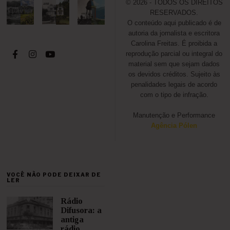
© 2026 - TODOS OS DIREITOS
RESERVADOS.
O conteúdo aqui publicado é de
autoria da jornalista e escritora
Carolina Freitas. É proibida a
reprodução parcial ou integral do
material sem que sejam dados
os devidos créditos. Sujeito às
penalidades legais de acordo
com o tipo de infração.
Manutenção e Performance
Agência Pólen
VOCÊ NÃO PODE DEIXAR DE
LER
Rádio
Difusora: a
antiga
rádio