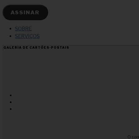
de
e-
ASSINAR
mail
SOBRE
SERVIÇOS
GALERIA DE CARTÕES-POSTAIS
O cont