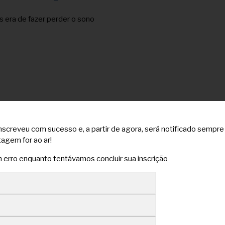
s era de fazer perder o sono
nscreveu com sucesso e, a partir de agora, será notificado sempr
agem for ao ar!
erro enquanto tentávamos concluir sua inscrição