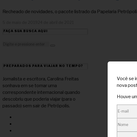
Recheado de novidades, o pacote listrado da Papelaria Petrópoli
5 de maio de 2019
24 de abril de 2021
FAÇA SUA BUSCA AQUI
PREPARADOS PARA VIAJAR NO TEMPO?
Você se i
Jornalista e escritora, Carolina Freitas
nova post
sonhava em se tornar uma
correspondente internacional quando
Houve um 
descobriu que poderia viajar (para o
passado) sem sair de Petrópolis.