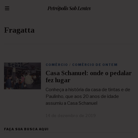
Fragatta
COMÉRCIO
/
COMÉRCIO DE ONTEM
Casa Schanuel: onde o pedalar
fez lugar
Conheça a história da casa de tintas e de
Paulinho, que aos 20 anos de idade
assumiu a Casa Schanuel
14 de dezembro de 2019
2
3
d
FAÇA SUA BUSCA AQUI
e
a