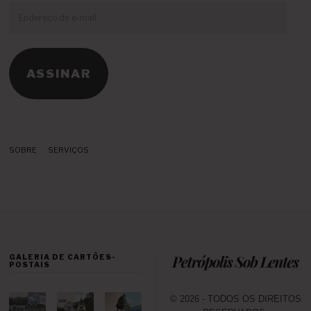
Endereço
de
e-
mail
ASSINAR
SOBRE
SERVIÇOS
GALERIA DE CARTÕES-
POSTAIS
© 2026 - TODOS OS DIREITOS