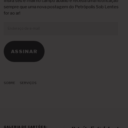
Insira seu e-mail no campo abaixo e receba uma notificação
sempre que uma nova postagem do Petrópolis Sob Lentes
for ao ar!
Endereço
de
e-
mail
ASSINAR
SOBRE
SERVIÇOS
GALERIA DE CARTÕES-