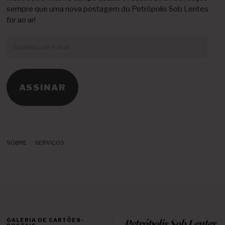
sempre que uma nova postagem do Petrópolis Sob Lentes
for ao ar!
Endereço
de
e-
mail
ASSINAR
SOBRE
SERVIÇOS
GALERIA DE CARTÕES-