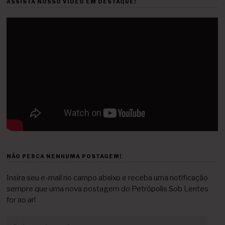
ASSISTA NOSSO VÍDEO EM DESTAQUE!
NÃO PERCA NENHUMA POSTAGEM!
Insira seu e-mail no campo abaixo e receba uma notificação
sempre que uma nova postagem do Petrópolis Sob Lentes
for ao ar!
Endereço