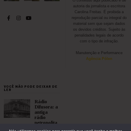
O conteúdo aqui publicado é de
autoria da jornalista e escritora
Carolina Freitas. É proibida a
reprodução parcial ou integral do
material sem que sejam dados
os devidos créditos. Sujeito às
penalidades legais de acordo
com o tipo de infração.
Manutenção e Performance
Agência Pólen
VOCÊ NÃO PODE DEIXAR DE
LER
Rádio
Difusora: a
antiga
rádio
petropolita
na