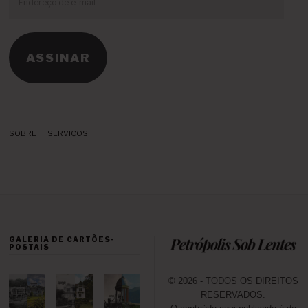
de
e-
mail
ASSINAR
SOBRE
SERVIÇOS
GALERIA DE CARTÕES-
POSTAIS
© 2026 - TODOS OS DIREITOS
RESERVADOS.