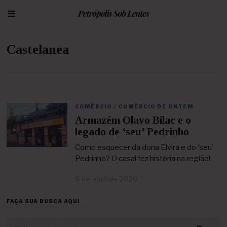
Castelanea
COMÉRCIO
/
COMÉRCIO DE ONTEM
Armazém Olavo Bilac e o
legado de ‘seu’ Pedrinho
Como esquecer da dona Elvira e do 'seu'
Pedrinho? O casal fez história na região!
5 de abril de 2020
2
3
d
FAÇA SUA BUSCA AQUI
e
a
b