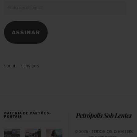
Endereço
de
e-
mail
ASSINAR
SOBRE
SERVIÇOS
GALERIA DE CARTÕES-
POSTAIS
© 2026 - TODOS OS DIREITOS