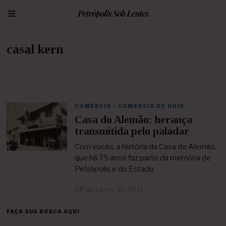
casal kern
COMÉRCIO
/
COMÉRCIO DE HOJE
Casa do Alemão: herança
transmitida pelo paladar
Com vocês, a história da Casa do Alemão,
que há 75 anos faz parte da memória de
Petrópolis e do Estado
28 de junho de 2021
2
5
d
FAÇA SUA BUSCA AQUI
e
a