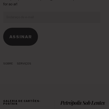
for ao ar!
Endereço
de
e-
mail
ASSINAR
SOBRE
SERVIÇOS
GALERIA DE CARTÕES-
POSTAIS