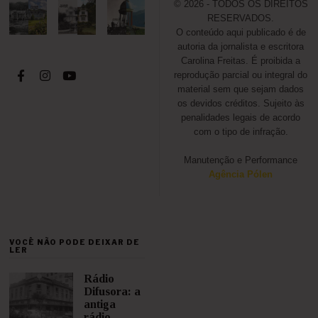
© 2026 - TODOS OS DIREITOS
RESERVADOS.
O conteúdo aqui publicado é de
autoria da jornalista e escritora
Carolina Freitas. É proibida a
reprodução parcial ou integral do
material sem que sejam dados
os devidos créditos. Sujeito às
penalidades legais de acordo
com o tipo de infração.
Manutenção e Performance
Agência Pólen
VOCÊ NÃO PODE DEIXAR DE
LER
Rádio
Difusora: a
antiga
rádio