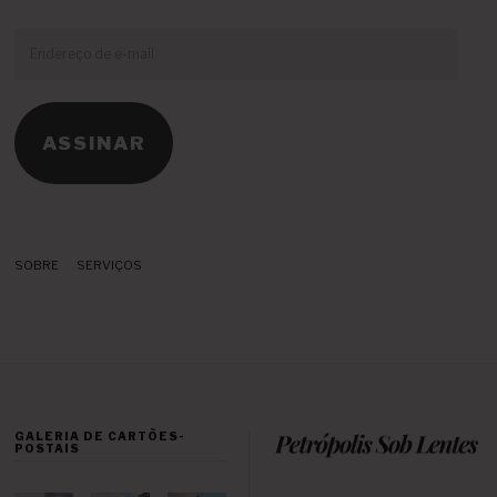
Endereço
de
e-
mail
ASSINAR
SOBRE
SERVIÇOS
GALERIA DE CARTÕES-
POSTAIS