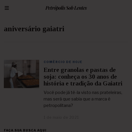
aniversário gaiatri
COMÉRCIO DE HOJE
Entre granolas e pastas de
soja: conheça os 30 anos de
história e tradição da Gaiatri
Você pode já tê-la visto nas prateleiras,
mas será que sabia que a marca é
petropolitana?
1 de maio de 2021
7
d
e
FAÇA SUA BUSCA AQUI