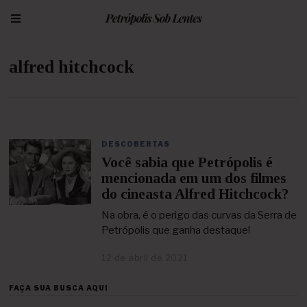
alfred hitchcock
DESCOBERTAS
Você sabia que Petrópolis é
mencionada em um dos filmes
do cineasta Alfred Hitchcock?
Na obra, é o perigo das curvas da Serra de
Petrópolis que ganha destaque!
12 de abril de 2021
1
2
d
FAÇA SUA BUSCA AQUI
e
a