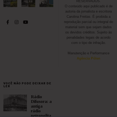
RESERVADOS.
O conteúdo aqui publicado é de
autoria da jornalista e escritora
Carolina Freitas. É proibida a
reprodução parcial ou integral do
material sem que sejam dados
os devidos créditos. Sujeito às
penalidades legais de acordo
com o tipo de infração.
Manutenção e Performance
Agência Pólen
VOCÊ NÃO PODE DEIXAR DE
LER
Rádio
Difusora: a
antiga
rádio
petropolita