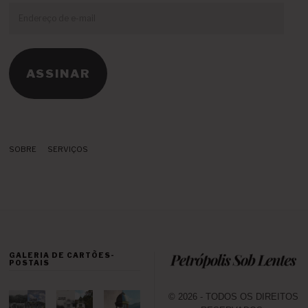
Endereço
de
e-
mail
ASSINAR
SOBRE
SERVIÇOS
GALERIA DE CARTÕES-
POSTAIS
© 2026 - TODOS OS DIREITOS