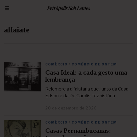
alfaiate
COMÉRCIO
/
COMÉRCIO DE ONTEM
Casa Ideal: a cada gesto uma
lembrança
Relembre a alfaiataria que, junto da Casa
Edson e da De Carolis, fez história
20 de dezembro de 2020
2
5
d
COMÉRCIO
/
COMÉRCIO DE ONTEM
e
Casas Pernambucanas:
a
b