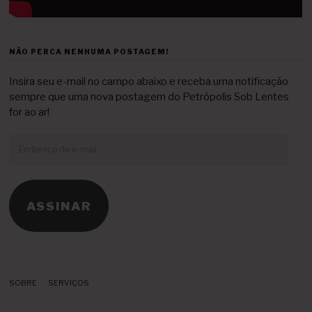
NÃO PERCA NENHUMA POSTAGEM!
Insira seu e-mail no campo abaixo e receba uma notificação
sempre que uma nova postagem do Petrópolis Sob Lentes
for ao ar!
Endereço
de
e-
mail
ASSINAR
SOBRE
SERVIÇOS