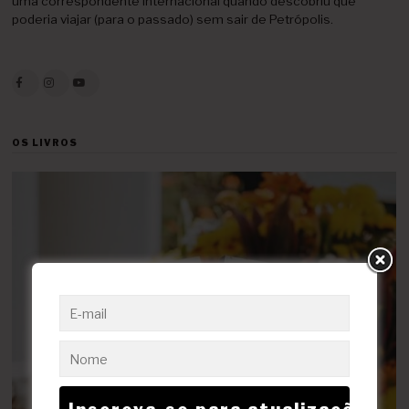
uma correspondente internacional quando descobriu que
poderia viajar (para o passado) sem sair de Petrópolis.
OS LIVROS