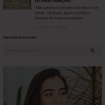
tecendo emoções
r
i
“Não adianta você bater, não deixo você
l
entrar”. Um jingle, alguns acordes e
d
dezenas de boas recordações
e
2
6 de janeiro de 2019
2
0
4
2
d
1
FAÇA SUA BUSCA AQUI
e
a
b
r
i
l
d
e
2
0
2
1