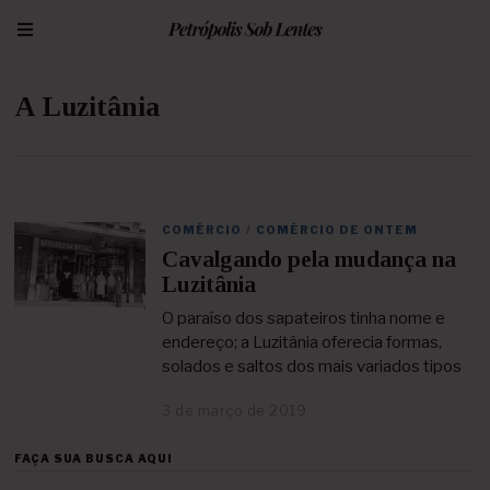
A Luzitânia
COMÉRCIO
/
COMÉRCIO DE ONTEM
Cavalgando pela mudança na
Luzitânia
O paraíso dos sapateiros tinha nome e
endereço; a Luzitânia oferecia formas,
solados e saltos dos mais variados tipos
3 de março de 2019
2
4
d
FAÇA SUA BUSCA AQUI
e
a