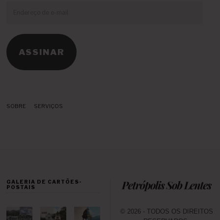
Endereço
de
e-
mail
ASSINAR
SOBRE
SERVIÇOS
GALERIA DE CARTÕES-
POSTAIS
© 2026 - TODOS OS DIREITOS