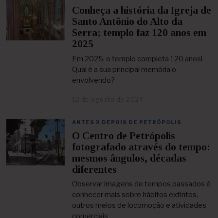
Conheça a história da Igreja de
Santo Antônio do Alto da
Serra; templo faz 120 anos em
2025
Em 2025, o templo completa 120 anos!
Qual é a sua principal memória o
envolvendo?
12 de agosto de 2024
2
1
d
ANTES X DEPOIS DE PETRÓPOLIS
e
O Centro de Petrópolis
a
g
fotografado através do tempo:
o
mesmos ângulos, décadas
s
diferentes
t
o
Observar imagens de tempos passados é
d
conhecer mais sobre hábitos extintos,
e
2
outros meios de locomoção e atividades
0
comerciais