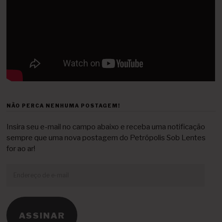
NÃO PERCA NENHUMA POSTAGEM!
Insira seu e-mail no campo abaixo e receba uma notificação
sempre que uma nova postagem do Petrópolis Sob Lentes
for ao ar!
Endereço
de
e-
mail
ASSINAR