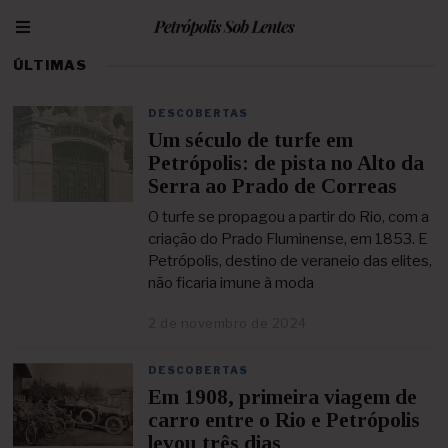
ÚLTIMAS
DESCOBERTAS
Um século de turfe em
Petrópolis: de pista no Alto da
Serra ao Prado de Correas
O turfe se propagou a partir do Rio, com a
criação do Prado Fluminense, em 1853. E
Petrópolis, destino de veraneio das elites,
não ficaria imune à moda
2 de novembro de 2024
1
0
d
DESCOBERTAS
e
Em 1908, primeira viagem de
f
e
carro entre o Rio e Petrópolis
v
levou três dias