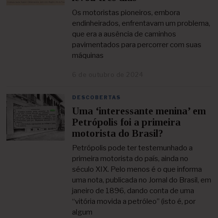
e
r
Os motoristas pioneiros, embora
e
endinheirados, enfrentavam um problema,
i
que era a ausência de caminhos
r
pavimentados para percorrer com suas
o
d
máquinas
e
2
6 de outubro de 2024
1
0
0
2
d
5
DESCOBERTAS
e
Uma ‘interessante menina’ em
f
e
Petrópolis foi a primeira
v
motorista do Brasil?
e
r
Petrópolis pode ter testemunhado a
e
primeira motorista do país, ainda no
i
século XIX. Pelo menos é o que informa
r
uma nota, publicada no Jornal do Brasil, em
o
d
janeiro de 1896, dando conta de uma
e
“vitória movida a petróleo” (isto é, por
2
algum
0